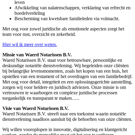
leven
Afwikkeling van nalatenschappen, verklaring van erfrecht en
boedelverdeling
Bescherming van kwetsbare familieleden via volmacht.
Met oog voor zowel juridische als emotionele aspecten zorgt het
team voor rust, overzicht en zekerheid.
Hier wil ik meer over weten.
Missie van Waerd Notarissen B.V.
Waerd Notarissen B.V. staat voor betrouwbare, persoonlijke en
deskundige notariële dienstverlening. Wij begeleiden onze cliënten
bij belangrijke levensmomenten, zoals het kopen van een huis, het
opstellen van een testament of het overdragen van een familiebedrijf.
Met oog voor detail, integriteit en een oplossingsgerichte aanstelling,
zorgen wij voor heldere en juridisch adviezen. Onze missie is om
vertrouwen te waarborgen en complexe juridische processen
toegankelijk en transparant te maken…..
Visie van Waerd Notarissen B.V.
Waerd Notarissen B.V. streeft naar een toekomst waarin notariële
dienstverlening naadloos aansluit bij de behoeften van onze cliënten.
Wij willen vooroplopen in innovatie, digitalisering en klantgericht
werken, zonder de menselijke maat uit het oog te verliezen.